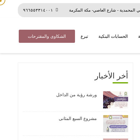
 المحمدية - شارع العاصي- مكة المكرمة
٩٦٦٥٥٣٣١٤٠٠١
الحسابات البنكية
تبرع
الشكاوى والمقترحات
أخر الأخبار
ورشة رؤية من الداخل
مشروع السبع المثانى