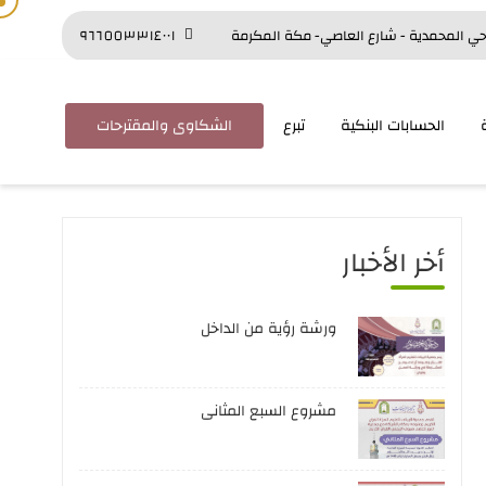
ي المحمدية - شارع العاصي- مكة المكرمة
٩٦٦٥٥٣٣١٤٠٠١
الحسابات البنكية
تبرع
الشكاوى والمقترحات
أخر الأخبار
ورشة رؤية من الداخل
مشروع السبع المثانى